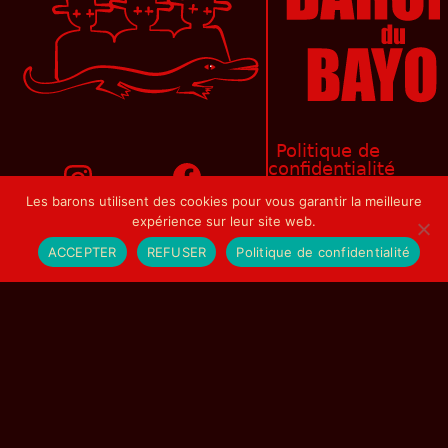
Politique de
confidentialité
Les barons utilisent des cookies pour vous garantir la meilleure
Mentions légales
expérience sur leur site web.
Les
ACCEPTER
REFUSER
Politique de confidentialité
No Result
musisciens
sont
Website Carbon
le
bailli,
le
cardinal,
le
marquis,
le
parain