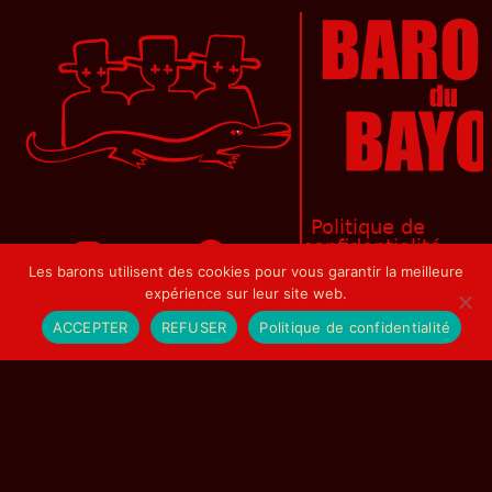
Politique de
confidentialité
Les barons utilisent des cookies pour vous garantir la meilleure
Mentions légales
expérience sur leur site web.
Les
ACCEPTER
REFUSER
Politique de confidentialité
musisciens
No Result
sont
le
Website Carbon
bailli,
le
cardinal,
le
marquis,